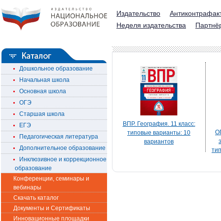
Издательство
Антиконтрафак
Неделя издательства
Партнё
Дошкольное образование
Начальная школа
Основная школа
ОГЭ
Старшая школа
ВПР. География. 11 класс:
ЕГЭ
О
типовые варианты: 10
Педагогическая литература
вариантов
Дополнительное образование
тип
Инклюзивное и коррекционное
образование
Конференции, семинары и
вебинары
Скачать каталог
Документы и Сертификаты
Инновационные площадки