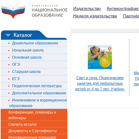
Издательство
Антиконтрафак
Неделя издательства
Партнё
Дошкольное образование
Начальная школа
Основная школа
ОГЭ
Старшая школа
Ма
Свет и сила. Практические
Пр
ЕГЭ
занятия для любопытных
лю
Педагогическая литература
детей от 4 до 7 лет. Учебно-
Дополнительное образование
практическое пособие для
пр
педагогов дошкольного
Инклюзивное и коррекционное
образования
образование
Конференции, семинары и
вебинары
Скачать каталог
Документы и Сертификаты
Инновационные площадки