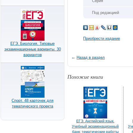
Серия
Под редакцией
Приобрести издание
ЕГЭ. Биология. Типовые
экзаменационные варианты. 30
вариантов
←
Назад в раздел
Похожие книги
Спорт. 48 карточек для
тематического проекта
ЕГЭ. Английский язык.
Учебный экзаменационный
Уч
банк: тематические работы