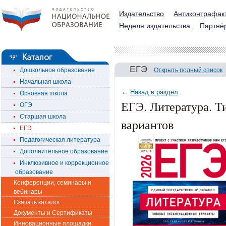
Издательство
Антиконтрафак
Неделя издательства
Партнё
ЕГЭ
Дошкольное образование
Открыть полный список
Начальная школа
←
Назад в раздел
Основная школа
ЕГЭ. Литература. Т
ОГЭ
Старшая школа
вариантов
ЕГЭ
Педагогическая литература
Дополнительное образование
Инклюзивное и коррекционное
образование
Конференции, семинары и
вебинары
Скачать каталог
Документы и Сертификаты
Инновационные площадки