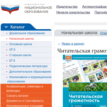
Издательство
Антиконтрафак
Неделя издательства
Партнё
Начальная школа
Дошкольное образование
Откр
Начальная школа
←
Назад в раздел
Основная школа
Читательская грамот
ОГЭ
Старшая школа
ЕГЭ
Педагогическая литература
Дополнительное образование
Инклюзивное и коррекционное
образование
Конференции, семинары и
вебинары
Скачать каталог
Документы и Сертификаты
Инновационные площадки