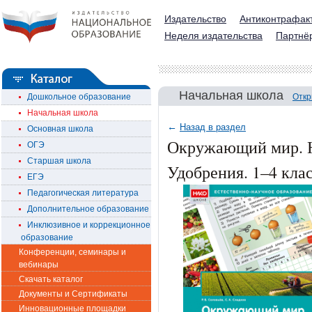
Издательство
Антиконтрафак
Неделя издательства
Партнё
Начальная школа
Дошкольное образование
Откр
Начальная школа
←
Назад в раздел
Основная школа
Окружающий мир. Н
ОГЭ
Старшая школа
Удобрения. 1–4 клас
ЕГЭ
Педагогическая литература
Дополнительное образование
Инклюзивное и коррекционное
образование
Конференции, семинары и
вебинары
Скачать каталог
Документы и Сертификаты
Инновационные площадки