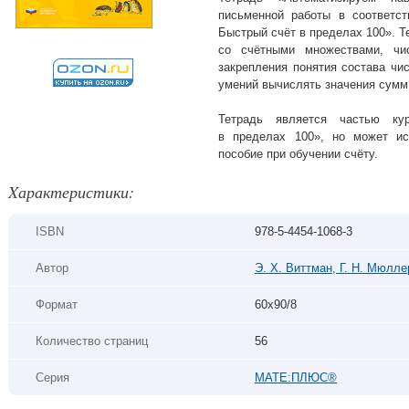
письменной работы в соответс
Быстрый счёт в пределах 100». Т
со счётными множествами, чи
закрепления понятия состава чи
умений вычислять значения сумм 
Тетрадь является частью ку
в пределах 100», но может ис
пособие при обучении счёту.
Xарактеристики:
ISBN
978-5-4454-1068-3
Автор
Э. Х. Виттман, Г. Н. Мюлле
Формат
60х90/8
Количество страниц
56
Серия
МАТЕ:ПЛЮС®