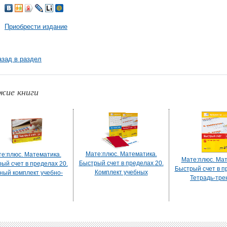
Приобрести издание
азад в раздел
жие книги
Мате:плюс. Математика.
е:плюс. Математика.
Мате:плюс. Мат
Быстрый счет в пределах 20.
ый счет в пределах 20.
Быстрый счет в п
Комплект учебных
ный комплект учебно-
Тетрадь-тре
материалов для учащегося
одических материалов