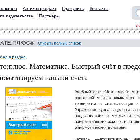
тельство
Антиконтрафакт
Где купить
Контакты
ля издательства
Партнёры
В
АТЕ:ПЛЮС®
Открыть полный список
азад в раздел
те:плюс. Математика. Быстрый счёт в преде
томатизируем навыки счета
Учебный курс «Мате:плюс®. Быст
составной частью комплекса 
тренировки и автоматизации в
Упражнения курса нацелены на 
представлений о числах и чи
арифметических законов и закон
арифметических действий.
Тетрадь «Автоматизируем на