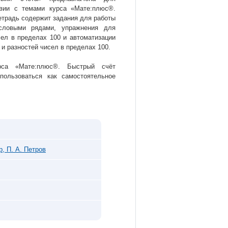
твии с темами курса «Мате:плюс®.
етрадь содержит задания для работы
словыми рядами, упражнения для
сел в пределах 100 и автоматизации
и разностей чисел в пределах 100.
рса «Мате:плюс®. Быстрый счёт
пользоваться как самостоятельное
р, П. А. Петров