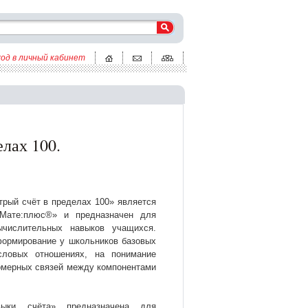
ход в личный кабинет
лах 100.
рый счёт в пределах 100» является
«Мате:плюс®» и предназначен для
ычислительных навыков учащихся.
формирование у школьников базовых
словых отношениях, на понимание
омерных связей между компонентами
выки счёта» предназначена для