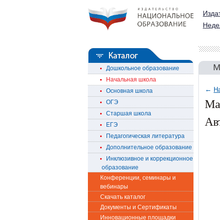
Изда
Неде
М
Дошкольное образование
Начальная школа
←
Н
Основная школа
Ма
ОГЭ
Старшая школа
Ав
ЕГЭ
Педагогическая литература
Дополнительное образование
Инклюзивное и коррекционное
образование
Конференции, семинары и
вебинары
Скачать каталог
Документы и Сертификаты
Инновационные площадки