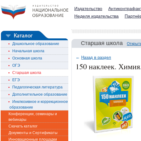
Издательство
Антиконтрафак
Неделя издательства
Партнё
Старшая школа
Дошкольное образование
Открыт
Начальная школа
←
Назад в раздел
Основная школа
150 наклеек. Химия
ОГЭ
Старшая школа
ЕГЭ
Педагогическая литература
Дополнительное образование
Инклюзивное и коррекционное
образование
Конференции, семинары и
вебинары
Скачать каталог
Документы и Сертификаты
Инновационные площадки