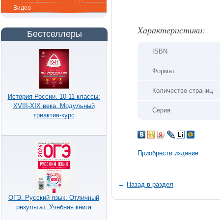
Видео
Xарактеристики:
Бестселлеры
ISBN
Формат
Количество страниц
История России. 10-11 классы:
XVIII-XIX века. Модульный
Серия
триактив-курс
Приобрести издание
←
Назад в раздел
ОГЭ. Русский язык. Отличный
результат. Учебная книга