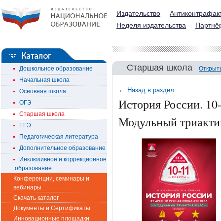
Издательство
Антиконтрафак
Неделя издательства
Партнё
Старшая школа
Дошкольное образование
Открыт
Начальная школа
←
Назад в раздел
Основная школа
История России. 10-
ОГЭ
Старшая школа
Модульный триакти
ЕГЭ
Педагогическая литература
Дополнительное образование
Инклюзивное и коррекционное
образование
Конференции, семинары и
вебинары
Скачать каталог
Документы и Сертификаты
Инновационные площадки