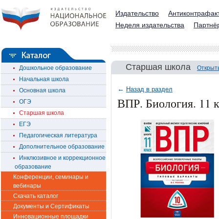
Издательство
Антиконтрафак
Неделя издательства
Партнё
Старшая школа
Дошкольное образование
Открыт
Начальная школа
←
Назад в раздел
Основная школа
ВПР. Биология. 11 
ОГЭ
Старшая школа
ЕГЭ
Педагогическая литература
Дополнительное образование
Инклюзивное и коррекционное
образование
Конференции, семинары и
вебинары
Скачать каталог
Документы и Сертификаты
Инновационные площадки