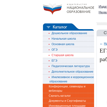
Изда
Неде
С
Дошкольное образование
Начальная школа
←
Н
Основная школа
ЕГ
ОГЭ
Старшая школа
ра
ЕГЭ
Педагогическая литература
Дополнительное образование
Инклюзивное и коррекционное
образование
Конференции, семинары и
вебинары
Скачать каталог
Документы и Сертификаты
Инновационные площадки