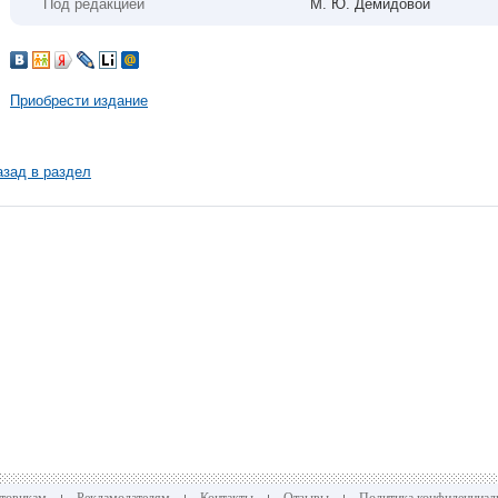
Под редакцией
М. Ю. Демидовой
Приобрести издание
азад в раздел