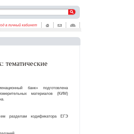
ход в личный кабинет
: тематические
енационный банк» подготовлена
измерительных материалов (КИМ)
на.
сем разделам кодификатора ЕГЭ
заданий.