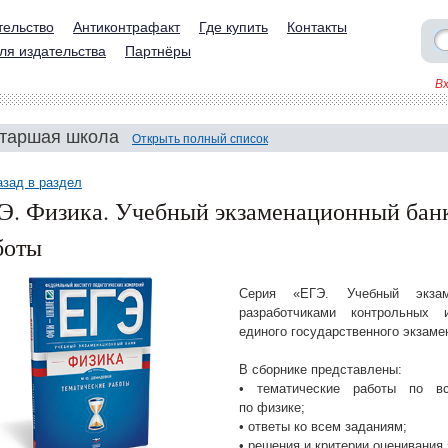
тельство
Антиконтрафакт
Где купить
Контакты
ля издательства
Партнёры
В
таршая школа
Открыть полный список
азад в раздел
Э. Физика. Учебный экзаменационный банк
боты
Серия «ЕГЭ. Учебный экзам
разработчиками контрольных 
единого государственного экзаме
В сборнике представлены:
• тематические работы по в
по физике;
• ответы ко всем заданиям;
• решения и критерии оценивания 