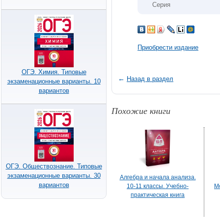
Серия
Приобрести издание
ОГЭ. Химия. Типовые
←
Назад в раздел
экзаменационные варианты. 10
вариантов
Похожие книги
ОГЭ. Обществознание. Типовые
экзаменационные варианты. 30
Алгебра и начала анализа.
вариантов
10-11 классы. Учебно-
М
практическая книга