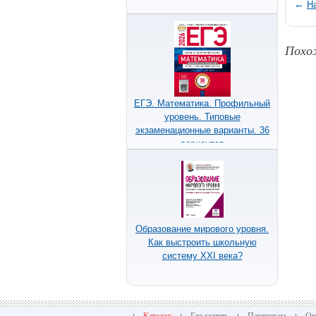
←
Н
Похо
ЕГЭ. Математика. Профильный
уровень. Типовые
экзаменационные варианты. 36
вариантов
Те
Образование мирового уровня.
Как выстроить школьную
систему XXI века?