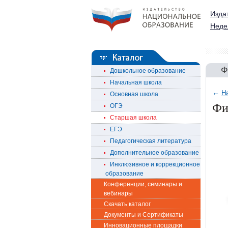
Изда
Неде
Ф
Дошкольное образование
Начальная школа
←
Н
Основная школа
Фи
ОГЭ
Старшая школа
ЕГЭ
Педагогическая литература
Дополнительное образование
Инклюзивное и коррекционное
образование
Конференции, семинары и
вебинары
Скачать каталог
Документы и Сертификаты
Инновационные площадки