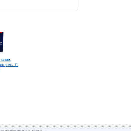
нание.
онтроль. 11
с