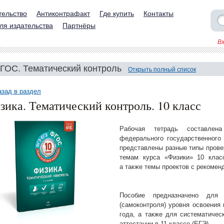
тельство
Антиконтрафакт
Где купить
Контакты
ля издательства
Партнёры
В
ГОС. Тематический контроль
Открыть полный список
азад в раздел
зика. Тематический контроль. 10 класс
Рабочая тетрадь составлен
федерального государственного 
представлены разные типы прове
темам курса «Физики» 10 класс
а также темы проектов с рекомен
Пособие предназначено для 
(самоконтроля) уровня освоения 
года, а также для систематичес
аттестации в 11 классе (ЕГЭ).