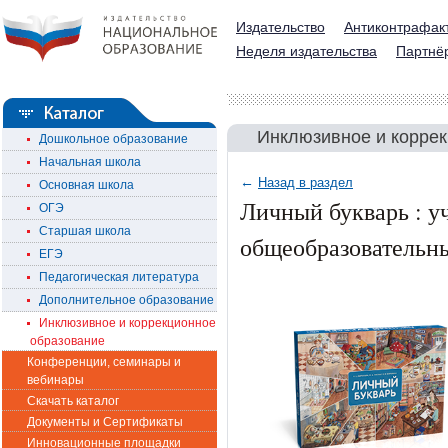
Издательство
Антиконтрафак
Неделя издательства
Партнё
Инклюзивное и корре
Дошкольное образование
Начальная школа
←
Назад в раздел
Основная школа
Личный букварь : у
ОГЭ
Старшая школа
общеобразовательн
ЕГЭ
Педагогическая литература
Дополнительное образование
Инклюзивное и коррекционное
образование
Конференции, семинары и
вебинары
Скачать каталог
Документы и Сертификаты
Инновационные площадки