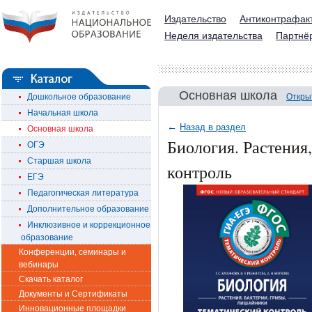
Издательство
Антиконтрафак
Неделя издательства
Партнё
Основная школа
Дошкольное образование
Откры
Начальная школа
←
Назад в раздел
Основная школа
Биология. Растения
ОГЭ
Старшая школа
контроль
ЕГЭ
Педагогическая литература
Дополнительное образование
Инклюзивное и коррекционное
образование
Конференции, семинары и
вебинары
Скачать каталог
Документы и Сертификаты
Инновационные площадки