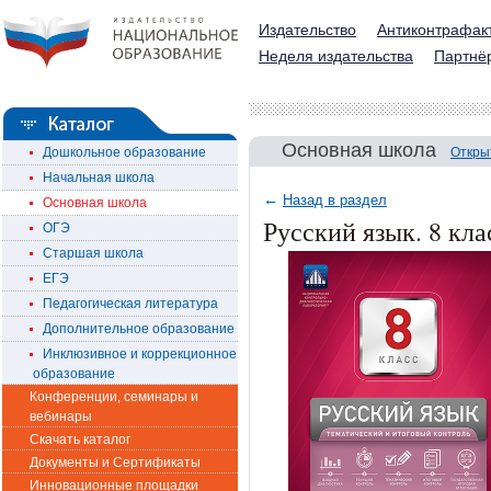
Издательство
Антиконтрафак
Неделя издательства
Партнё
Основная школа
Дошкольное образование
Откры
Начальная школа
←
Назад в раздел
Основная школа
Русский язык. 8 кл
ОГЭ
Старшая школа
ЕГЭ
Педагогическая литература
Дополнительное образование
Инклюзивное и коррекционное
образование
Конференции, семинары и
вебинары
Скачать каталог
Документы и Сертификаты
Инновационные площадки