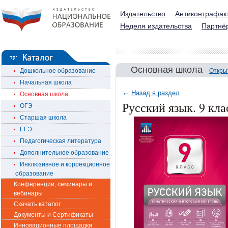
Издательство
Антиконтрафак
Неделя издательства
Партнё
Основная школа
Дошкольное образование
Откры
Начальная школа
←
Назад в раздел
Основная школа
Русский язык. 9 кл
ОГЭ
Старшая школа
ЕГЭ
Педагогическая литература
Дополнительное образование
Инклюзивное и коррекционное
образование
Конференции, семинары и
вебинары
Скачать каталог
Документы и Сертификаты
Инновационные площадки