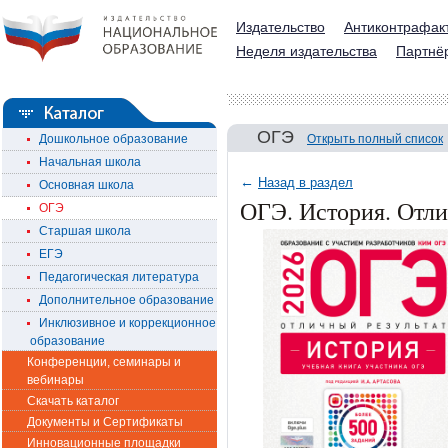
Издательство
Антиконтрафак
Неделя издательства
Партнё
ОГЭ
Дошкольное образование
Открыть полный список
Начальная школа
←
Назад в раздел
Основная школа
ОГЭ. История. Отли
ОГЭ
Старшая школа
ЕГЭ
Педагогическая литература
Дополнительное образование
Инклюзивное и коррекционное
образование
Конференции, семинары и
вебинары
Скачать каталог
Документы и Сертификаты
Инновационные площадки