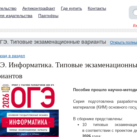
тельство
Антиконтрафакт
Где купить
Контакты
ля издательства
Партнёры
В
ГЭ. Типовые экзаменационные варианты
Открыть полны
азад в раздел
Э. Информатика. Типовые экзаменационные
риантов
Пособие прошло научно-метод
Серия подготовлена разработч
материалов (КИМ) основного госу
В сборнике представлены:
10 типовых экзаменацио
в соответствии с проектом 
2026
года;