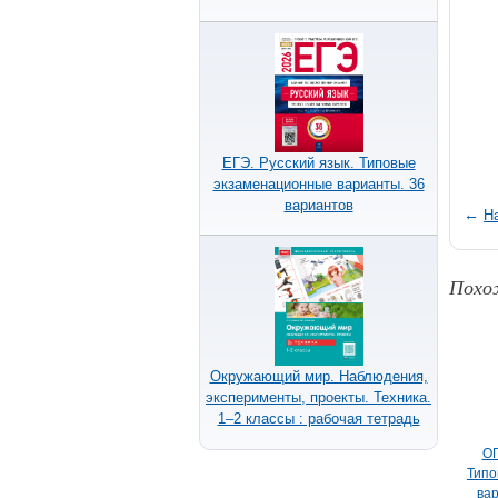
ЕГЭ. Русский язык. Типовые
экзаменационные варианты. 36
вариантов
←
Н
Похо
Окружающий мир. Наблюдения,
эксперименты, проекты. Техника.
1–2 классы : рабочая тетрадь
ОГ
Типо
вар