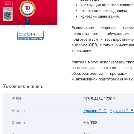
инструкция по выполнению э
ответы ко всем заданиям;
критерии оценивания.
Выполнение заданий типов
предоставляет обучающимс
подготовиться к государственн
в форме ОГЭ, а также объективн
к экзамену.
Учителя могут использовать тип
организации контроля резу
образовательных программ 
и интенсивной подготовки обуча
Xарактеристики:
ISBN
978-5-4454-1720-0
Авторы
Крылов С. С.
,
Чуркина Т. Е
Формат
60х90/8