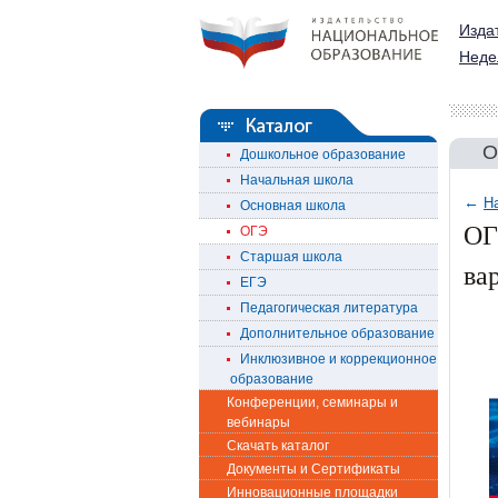
Изда
Неде
О
Дошкольное образование
Начальная школа
←
Н
Основная школа
ОГ
ОГЭ
Старшая школа
ва
ЕГЭ
Педагогическая литература
Дополнительное образование
Инклюзивное и коррекционное
образование
Конференции, семинары и
вебинары
Скачать каталог
Документы и Сертификаты
Инновационные площадки