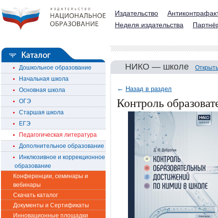
Издательство
Антиконтрафак
Неделя издательства
Партнё
НИКО — школе
Дошкольное образование
Открыть
Начальная школа
←
Назад в раздел
Основная школа
Контроль образоват
ОГЭ
Старшая школа
ЕГЭ
Педагогическая литература
Дополнительное образование
Инклюзивное и коррекционное
образование
Конференции, семинары и
вебинары
Скачать каталог
Документы и Сертификаты
Инновационные площадки