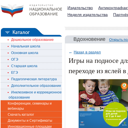
Издательство
Антиконтрафак
Неделя издательства
Партнё
Вдохновение
Дошкольное образование
Открыть по
Начальная школа
←
Назад в раздел
Основная школа
Игры на подносе для
ОГЭ
Старшая школа
переходе из яслей в
ЕГЭ
Педагогическая литература
Дополнительное образование
Инклюзивное и коррекционное
образование
Конференции, семинары и
вебинары
Скачать каталог
Документы и Сертификаты
Инновационные площадки