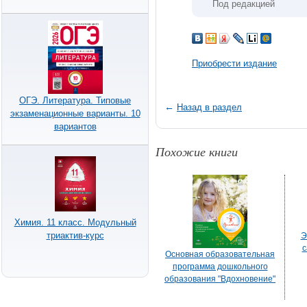
Под редакцией
Приобрести издание
ОГЭ. Литература. Типовые
←
Назад в раздел
экзаменационные варианты. 10
вариантов
Похожие книги
Химия. 11 класс. Модульный
триактив-курс
Э
с
Основная образовательная
программа дошкольного
образования "Вдохновение"