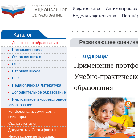
Издательство
Антиконтрафак
Неделя издательства
Партнё
Развивающее оценива
Дошкольное образование
Начальная школа
←
Назад в раздел
Основная школа
Применение портфол
ОГЭ
Старшая школа
Учебно-практическо
ЕГЭ
образования
Педагогическая литература
Дополнительное образование
Инклюзивное и коррекционное
образование
Конференции, семинары и
вебинары
Скачать каталог
Документы и Сертификаты
Инновационные площадки