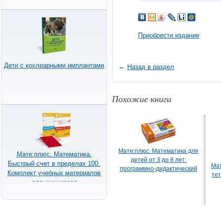
Приобрести издание
Дети с кохлеарными имплантами
←
Назад в раздел
Похожие книги
Мате:плюс. Математика для
Мате:плюс. Математика.
детей от 3 до 8 лет:
Быстрый счет в пределах 100.
Мат
программно-дидактический
Комплект учебных материалов
тет
комплект (Коробка)
для учащегося