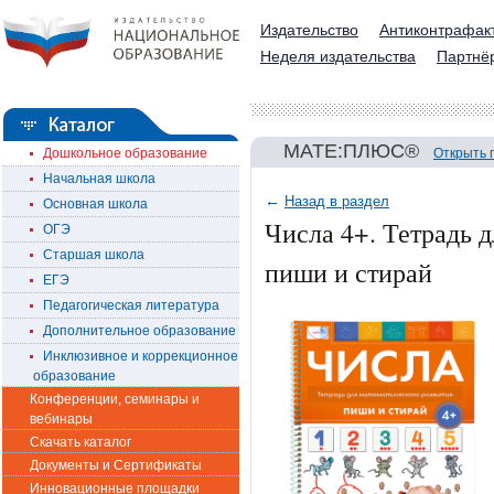
Издательство
Антиконтрафак
Неделя издательства
Партнё
МАТЕ:ПЛЮС®
Дошкольное образование
Открыть 
Начальная школа
←
Назад в раздел
Основная школа
Числа 4+. Тетрадь д
ОГЭ
Старшая школа
пиши и стирай
ЕГЭ
Педагогическая литература
Дополнительное образование
Инклюзивное и коррекционное
образование
Конференции, семинары и
вебинары
Скачать каталог
Документы и Сертификаты
Инновационные площадки