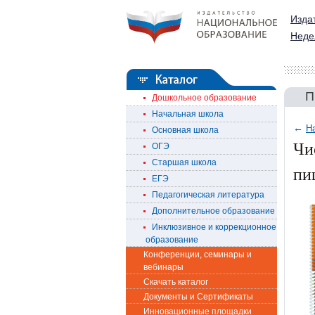
Изда
Неде
П
Дошкольное образование
Начальная школа
←
Н
Основная школа
Чи
ОГЭ
Старшая школа
пи
ЕГЭ
Педагогическая литература
Дополнительное образование
Инклюзивное и коррекционное
образование
Конференции, семинары и
вебинары
Скачать каталог
Документы и Сертификаты
Инновационные площадки