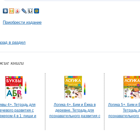
Приобрести издание
азад в раздел
жие книги
квы 4+. Тетрадь для
Логика 4+. Бим и Ёжка в
Логика 5+. Бим и Ё
ечевого развития с
деревне. Тетрадь для
Тетрадь 
ркером 4 в 1: пиши и
познавательного развития с
познавательного 
стирай
маркером 4 в 1: пиши и
маркером 4 в 1
стирай
стирай