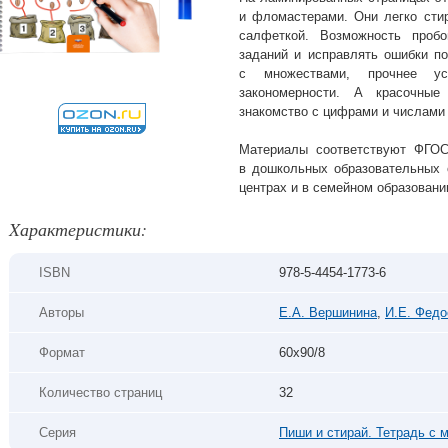
и фломастерами. Они легко сти
салфеткой. Возможность проб
заданий и исправлять ошибки по
с множествами, прочнее ус
закономерности. А красочны
знакомство с цифрами и числами 
Материалы соответствуют ФГО
в дошкольных образовательных 
центрах и в семейном образовани
Xарактеристики:
ISBN
978-5-4454-1773-6
Авторы
Е.А. Вершинина
,
И.Е. Федо
Формат
60х90/8
Количество страниц
32
Серия
Пиши и стирай. Тетрадь с 