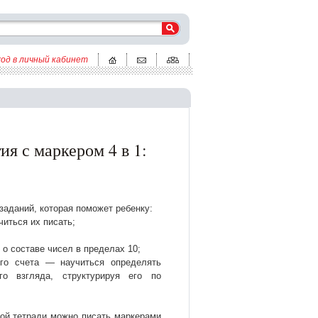
ход в личный кабинет
ия с маркером 4 в 1:
заданий, которая поможет ребенку:
читься их писать;
 о составе чисел в пределах 10;
ого счета — научиться определять
го взгляда, структурируя его по
ой тетради можно писать маркерами