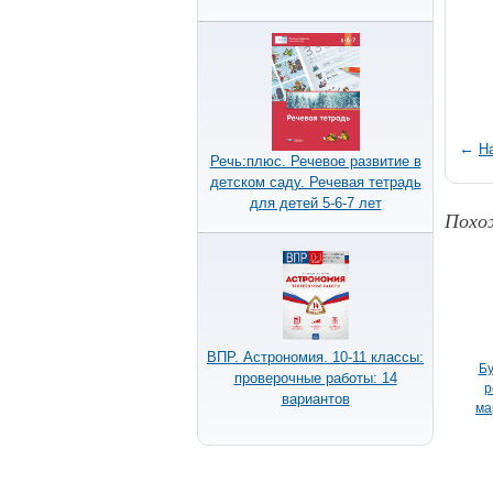
←
Н
Речь:плюс. Речевое развитие в
детском саду. Речевая тетрадь
для детей 5-6-7 лет
Похо
ВПР. Астрономия. 10-11 классы:
Бу
проверочные работы: 14
р
вариантов
ма