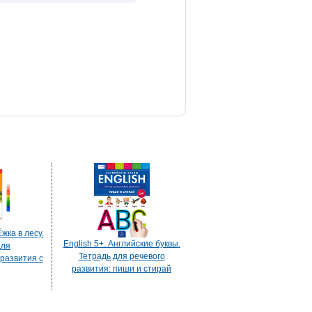
жка в лесу.
English 5+. Английские буквы.
для
Тетрадь для речевого
развития с
развития: пиши и стирай
: пиши и