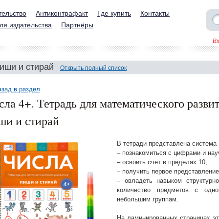
тельство
Антиконтрафакт
Где купить
Контакты
ля издательства
Партнёры
В
иши и стирай
Открыть полный список
азад в раздел
сла 4+. Тетрадь для математического развит
ши и стирай
В тетради представлена система 
– познакомиться с цифрами и нау
– освоить счет в пределах 10;
– получить первое представление
– овладеть навыком структурн
количество предметов с одно
небольшим группам.
На ламинированных страницах эт