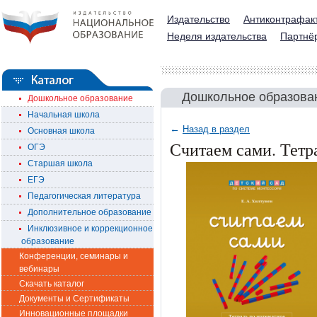
Издательство
Антиконтрафак
Неделя издательства
Партнё
Дошкольное образова
Дошкольное образование
Начальная школа
←
Назад в раздел
Основная школа
Считаем сами. Тетра
ОГЭ
Старшая школа
ЕГЭ
Педагогическая литература
Дополнительное образование
Инклюзивное и коррекционное
образование
Конференции, семинары и
вебинары
Скачать каталог
Документы и Сертификаты
Инновационные площадки