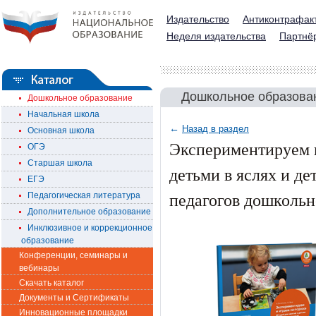
Издательство
Антиконтрафак
Неделя издательства
Партнё
Дошкольное образова
Дошкольное образование
Начальная школа
←
Назад в раздел
Основная школа
Экспериментируем и
ОГЭ
Старшая школа
детьми в яслях и д
ЕГЭ
педагогов дошкольн
Педагогическая литература
Дополнительное образование
Инклюзивное и коррекционное
образование
Конференции, семинары и
вебинары
Скачать каталог
Документы и Сертификаты
Инновационные площадки