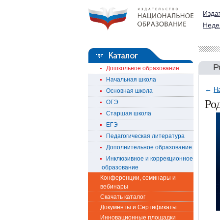
Изда
Неде
Р
Дошкольное образование
Начальная школа
←
Н
Основная школа
Ро
ОГЭ
Старшая школа
ЕГЭ
Педагогическая литература
Дополнительное образование
Инклюзивное и коррекционное
образование
Конференции, семинары и
вебинары
Скачать каталог
Документы и Сертификаты
Инновационные площадки