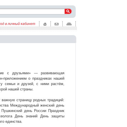
ход в личный кабинет
твие с друзьями» — развивающая
йн-приложением о праздниках нашей
у семьи и друзей, с ними растём,
урой нашей страны.
т важную страницу родных традиций:
ества Международный женский день
 Пушкинский день России Праздник
хеолога День знаний День защиты
го единства.