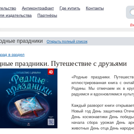
тельство
Антиконтрафакт
Где купить
Контакты
ля издательства
Партнёры
В
одные праздники
Открыть полный список
азад в раздел
дные праздники. Путешествие с друзьями
«Родные праздники. Путешес
иллюстрированная книга с онла
Родины. Мы отмечаем их в круг
радуемся и вдохновляемся культ
Каждый разворот книги открывае
Новый год День защитника Отеч
День космонавтики День победы
начала сбора урожая День ар
животных День отца День народно