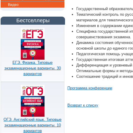
Видео
Государственный образователь
Тематический контроль по рус
Бестселлеры
материалов для тематического
Изменения в содержании едино
Специфика государственной ит
совершенствования экзамена.
Динамика состояния обученност
основной школы до единого го
Педагогическая помощь учащем
Государственная итоговая атт
ЕГЭ. Физика. Типовые
Дифференциация и уровневый п
экзаменационные варианты. 30
Оптимальные формы и методы
вариантов
Соотношение традиций и иннов
Программа конференции
Возврат к списку
ОГЭ. Английский язык. Типовые
экзаменационные варианты. 10
вариантов