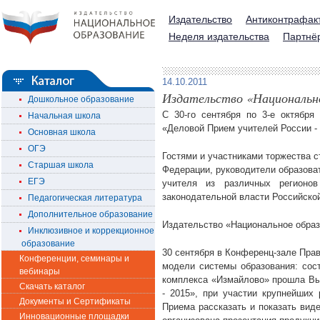
Издательство
Антиконтрафак
Неделя издательства
Партнё
14.10.2011
Издательство «Национально
Дошкольное образование
С 30-го сентября по 3-е октября
Начальная школа
«Деловой Прием учителей России -
Основная школа
ОГЭ
Гостями и участниками торжества с
Старшая школа
Федерации, руководители образова
ЕГЭ
учителя из различных регионо
законодательной власти Российско
Педагогическая литература
Дополнительное образование
Издательство «Национальное обра
Инклюзивное и коррекционное
образование
30 сентября в Конференц-зале Пр
Конференции, семинары и
модели системы образования: сост
вебинары
комплекса «Измайлово» прошла Вы
Скачать каталог
- 2015», при участии крупнейших
Документы и Сертификаты
Приема рассказать и показать виде
Инновационные площадки