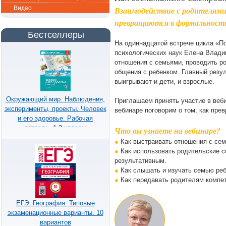
Видео
Взаимодействие с родителями
превращаются в формальность,
Бестселлеры
На одиннадцатой встрече цикла «По
психологических наук Елена Влади
отношения с семьями, проводить р
общения с ребенком. Главный резул
выигрывают и дети, и взрослые.
Окружающий мир. Наблюдения,
Приглашаем принять участие в веб
эксперименты, проекты. Человек
вебинаре поговорим о том, как пре
и его здоровье. Рабочая
тетрадь. 1-2 классы
Что вы узнаете на вебинаре?
●
Как выстраивать отношения с сем
●
Как использовать родительские с
результативным.
●
Как слышать и изучать семью ребе
●
Как передавать родителям компет
ЕГЭ. География. Типовые
экзаменационные варианты. 10
вариантов