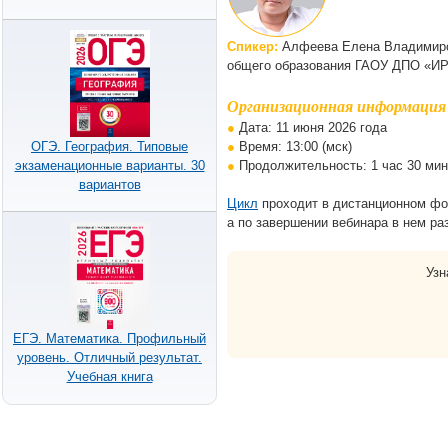
Спикер:
Алфеева Елена Владимиров
общего образования ГАОУ ДПО «ИРО
Организационная информация
●
Дата: 11 июня 2026 года
ОГЭ. География. Типовые
●
Время: 13:00 (мск)
экзаменационные варианты. 30
●
Продолжительность: 1 час 30 мин
вариантов
Цикл
проходит в дистанционном фор
а по завершении вебинара в нем ра
Узн
ЕГЭ. Математика. Профильный
уровень. Отличный результат.
Учебная книга