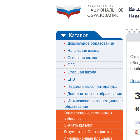
Изда
Неде
Дошкольное образование
Начальная школа
Отеч
Основная школа
объе
ОГЭ
вооб
Старшая школа
ЕГЭ
Проч
Педагогическая литература
Дополнительное образование
Инклюзивное и коррекционное
образование
Конференции, семинары и
вебинары
Скачать каталог
Документы и Сертификаты
Инновационные площадки