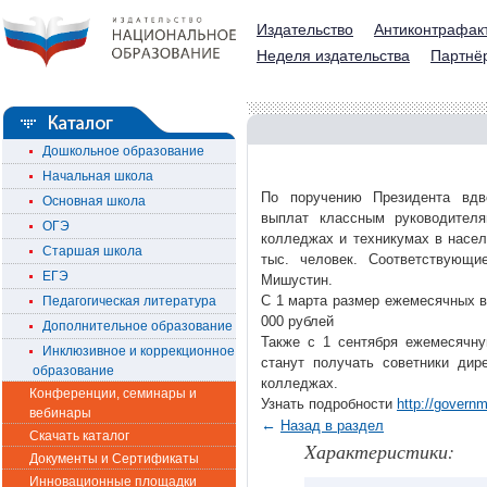
Издательство
Антиконтрафак
Неделя издательства
Партнё
Дошкольное образование
Начальная школа
По поручению Президента вдв
Основная школа
выплат классным руководител
ОГЭ
колледжах и техникумах в насел
Старшая школа
тыс. человек. Соответствующи
ЕГЭ
Мишустин.
С 1 марта размер ежемесячных в
Педагогическая литература
000 рублей
Дополнительное образование
Также с 1 сентября ежемесячну
Инклюзивное и коррекционное
станут получать советники дир
образование
колледжах.
Конференции, семинары и
Узнать подробности
http://govern
вебинары
←
Назад в раздел
Скачать каталог
Xарактеристики:
Документы и Сертификаты
Инновационные площадки