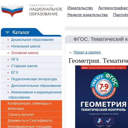
Издательство
Антиконтрафак
Неделя издательства
Партнё
ФГОС. Тематический к
Дошкольное образование
Начальная школа
←
Назад в раздел
Основная школа
Геометрия. Тематич
ОГЭ
Старшая школа
ЕГЭ
Педагогическая литература
Дополнительное образование
Инклюзивное и коррекционное
образование
Конференции, семинары и
вебинары
Скачать каталог
Документы и Сертификаты
Инновационные площадки