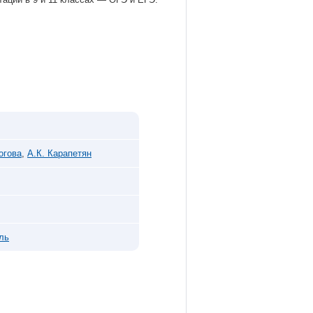
огова
,
А.К. Карапетян
ль