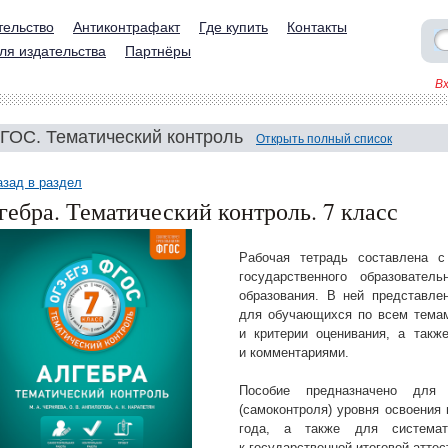
тельство
Антиконтрафакт
Где купить
Контакты
ля издательства
Партнёры
В
ГОС. Тематический контроль
Открыть полный список
азад в раздел
гебра. Тематический контроль. 7 класс
Рабочая тетрадь составлена с
государственного образовател
образования. В ней представле
для обучающихся по всем темам
и критерии оценивания, а такж
и комментариями.
Пособие предназначено для 
(самоконтроля) уровня освоения 
года, а также для системат
к государственной итоговой аттес