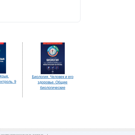
язык.
Биология. Человек и его
нтроль. 9
здоровье. Общие
биологические
закономерности. Тематический
контроль