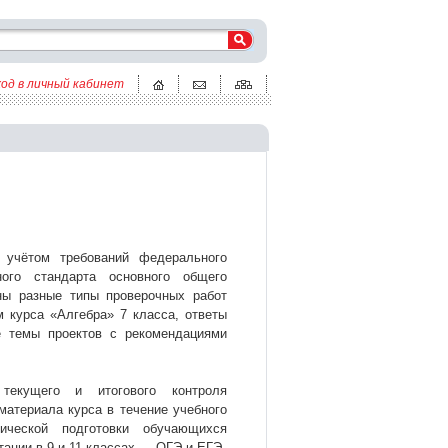
ход в личный кабинет
 учётом требований федерального
ьного стандарта основного общего
ны разные типы проверочных работ
 курса «Алгебра» 7 класса, ответы
е темы проектов с рекомендациями
текущего и итогового контроля
материала курса в течение учебного
ической подготовки обучающихся
тации в 9 и 11 классах — ОГЭ и ЕГЭ.