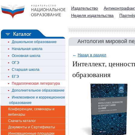
Издательство
Антиконтрафак
Неделя издательства
Партнё
Антология мировой пе
Дошкольное образование
Начальная школа
←
Назад в раздел
Основная школа
Интеллект, ценност
ОГЭ
Старшая школа
образования
ЕГЭ
Педагогическая литература
Дополнительное образование
Инклюзивное и коррекционное
образование
Конференции, семинары и
вебинары
Скачать каталог
Документы и Сертификаты
Инновационные площадки