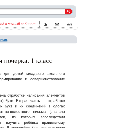
ход в личный кабинет
писок
 почерка. 1 класс
на для детей младшего школьного
рмирование и совершенствование
ена отработке написания элементов
х) букв. Вторая часть — отработке
ых букв и их соединений в слогах
нтно-целостного письма (сначала
нтов, из которых впоследствии
ит научить ребёнка правильному
ита. В тренажёре большое внимание