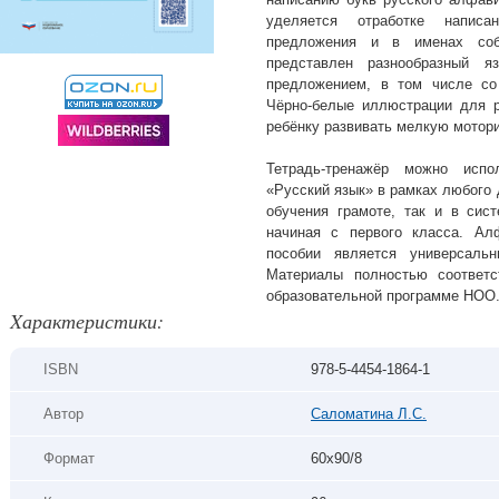
уделяется отработке напис
предложения и в именах соб
представлен разнообразный 
предложением, в том числе со 
Чёрно-белые иллюстрации для р
ребёнку развивать мелкую мотори
Тетрадь-тренажёр можно испо
«Русский язык» в рамках любого 
обучения грамоте, так и в сист
начиная с первого класса. Ал
пособии является универсаль
Материалы полностью соотве
образовательной программе НОО
Xарактеристики:
ISBN
978-5-4454-1864-1
Автор
Саломатина Л.С.
Формат
60х90/8