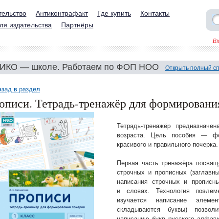
тельство
Антиконтрафакт
Где купить
Контакты
ля издательства
Партнёры
В
ИКО — школе. Работаем по ФОП НОО
Открыть полный с
азад в раздел
описи. Тетрадь-тренажёр для формирования
Тетрадь-тренажёр предназначе
возраста. Цель пособия — фо
красивого и правильного почерка.
Первая часть тренажёра посвящ
строчных и прописных (заглавны
написания строчных и прописн
и словах. Технология поэлеме
изучается написание элеме
складываются буквы) позвол
написанию букв русского алфав