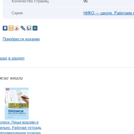
Количество страниц
96
Серия
НИКО — школе. Работаем
Приобрести издание
азад в раздел
жие книги
описи. Пиши красиво и
ильно. Рабочая тетрадь
 формирования почерка