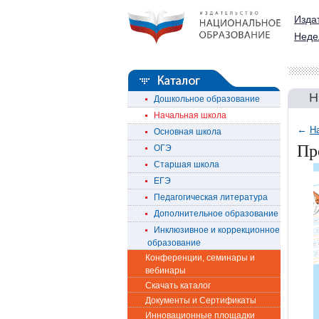
Изда
Неде
Н
Дошкольное образование
Начальная школа
←
Н
Основная школа
Пр
ОГЭ
Старшая школа
ЕГЭ
Педагогическая литература
Дополнительное образование
Инклюзивное и коррекционное
образование
Конференции, семинары и
вебинары
Скачать каталог
Документы и Сертификаты
Инновационные площадки