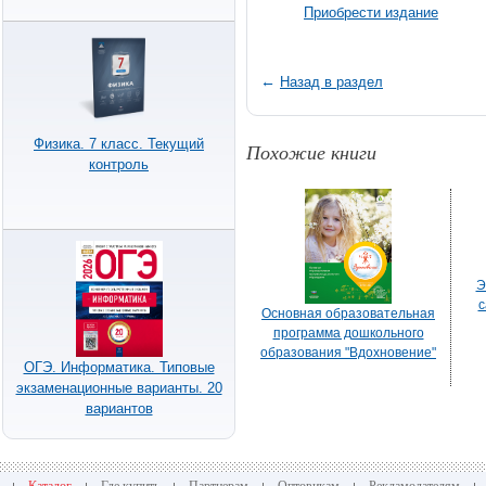
Приобрести издание
←
Назад в раздел
Физика. 7 класс. Текущий
Похожие книги
контроль
Э
с
Основная образовательная
программа дошкольного
образования "Вдохновение"
ОГЭ. Информатика. Типовые
экзаменационные варианты. 20
вариантов