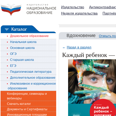
Издательство
Антиконтрафак
Неделя издательства
Партнё
Вдохновение
Дошкольное образование
Открыть по
Начальная школа
←
Назад в раздел
Основная школа
Каждый ребенок — х
ОГЭ
Старшая школа
ЕГЭ
Педагогическая литература
Дополнительное образование
Инклюзивное и коррекционное
образование
Конференции, семинары и
вебинары
Скачать каталог
Документы и Сертификаты
Инновационные площадки