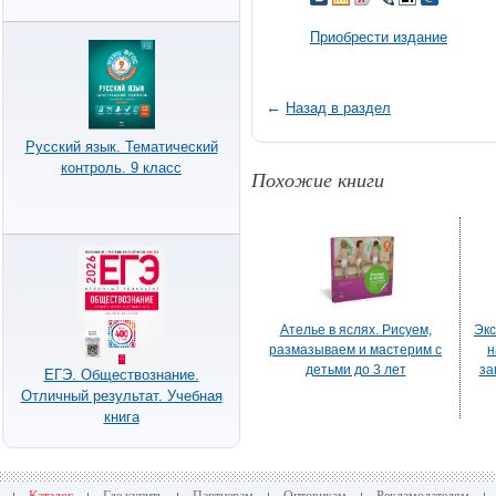
Приобрести издание
←
Назад в раздел
Русский язык. Тематический
контроль. 9 класс
Похожие книги
Ателье в яслях. Рисуем,
Экс
размазываем и мастерим с
н
детьми до 3 лет
за
ЕГЭ. Обществознание.
Отличный результат. Учебная
пр
книга