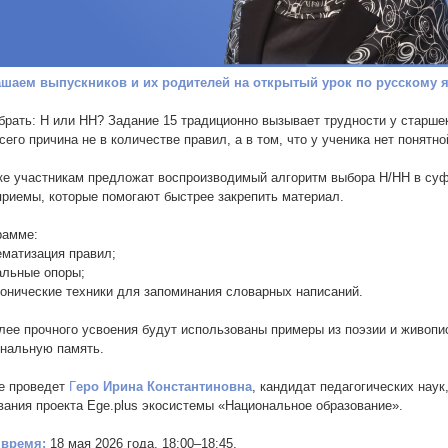
шаем выпускников и их родителей на открытый урок по русскому я
брать: Н или НН? Задание 15 традиционно вызывает трудности у старше
сего причина не в количестве правил, а в том, что у ученика нет понятн
ке участникам предложат воспроизводимый алгоритм выбора Н/НН в су
приемы, которые помогают быстрее закрепить материал.
рамме:
матизация правил;
льные опоры;
нические техники для запоминания словарных написаний.
лее прочного усвоения будут использованы примеры из поэзии и живопи
нальную память.
е проведет
Г
еро Ирина Константиновна
, кандидат педагогических нау
вания проекта Ege.plus экосистемы «Национальное образование».
 время:
18 мая 2026 года, 18:00–18:45.