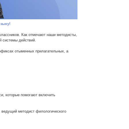
зыку!
классников. Как отмечают наши методисты,
ой системы действий.
ффиксах отыменных прилагательных, а
си, которые помогают включить
к, ведущий методист филологического