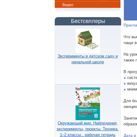
Видео
Бестселлеры
Пригла
Что вы
чаще в
На уро
Эксперименты в детском саду и
также 
начальной школе
В прог
●
систе
●
визуа
●
мнемо
Для бо
эмоцио
Заняти
Окружающий мир. Наблюдения,
образо
эксперименты, проекты. Техника.
1–2 классы : рабочая тетрадь
Дата и