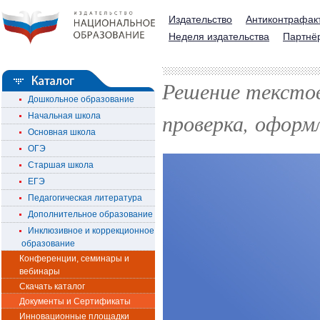
Издательство
Антиконтрафак
Неделя издательства
Партнё
Решение текстов
Дошкольное образование
проверка, оформ
Начальная школа
Основная школа
ОГЭ
Старшая школа
ЕГЭ
Педагогическая литература
Дополнительное образование
Инклюзивное и коррекционное
образование
Конференции, семинары и
вебинары
Скачать каталог
Документы и Сертификаты
Инновационные площадки