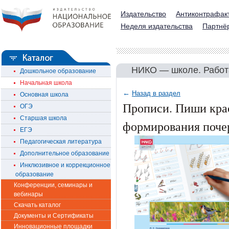
Издательство
Антиконтрафак
Неделя издательства
Партнё
НИКО — школе. Рабо
Дошкольное образование
Начальная школа
←
Назад в раздел
Основная школа
Прописи. Пиши крас
ОГЭ
Старшая школа
формирования поче
ЕГЭ
Педагогическая литература
Дополнительное образование
Инклюзивное и коррекционное
образование
Конференции, семинары и
вебинары
Скачать каталог
Документы и Сертификаты
Инновационные площадки