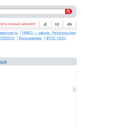
ход в личный кабинет
амотность
НИКО — школе. Читательская
:ПЛЮС®
Вдохновение
ФГОС НОО.
исок