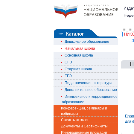
Изда
Неде
НИКО
г
Дошкольное образование
Начальная школа
Основная школа
ОГЭ
Н
Старшая школа
ЕГЭ
Педагогическая литература
Дополнительное образование
Инклюзивное и коррекционное
образование
Конференции, семинары и
вебинары
Проп
Скачать каталог
для 
Документы и Сертификаты
Инновационные площадки