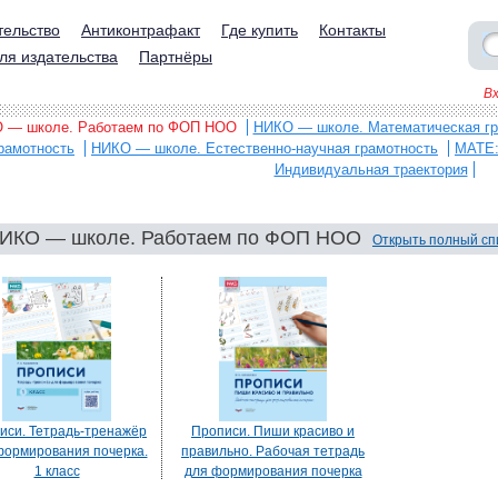
тельство
Антиконтрафакт
Где купить
Контакты
ля издательства
Партнёры
В
 — школе. Работаем по ФОП НОО
НИКО — школе. Математическая гр
рамотность
НИКО — школе. Естественно-научная грамотность
МАТЕ
Индивидуальная траектория
ИКО — школе. Работаем по ФОП НОО
Открыть полный сп
иси. Тетрадь-тренажёр
Прописи. Пиши красиво и
формирования почерка.
правильно. Рабочая тетрадь
1 класс
для формирования почерка