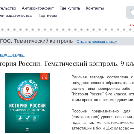
тельство
Антиконтрафакт
Где купить
Контакты
ля издательства
Партнёры
В
ГОС. Тематический контроль
Открыть полный список
азад в раздел
тория России. Тематический контроль. 9 кл
Рабочая тетрадь составлена с
государственного образовательн
разные типы проверочных работ
"История России" 9-го класса, от
темы проектов с рекомендациями
Пособие предназначено для 
(самоконтроля) уровня освоения 
года, а так же систематическо
аттестации в 9-х и 11-х классах 