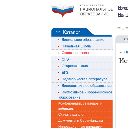
Изда
Неде
Ф
Дошкольное образование
Начальная школа
←
Н
Основная школа
Ис
ОГЭ
Старшая школа
ЕГЭ
Педагогическая литература
Дополнительное образование
Инклюзивное и коррекционное
образование
Конференции, семинары и
вебинары
Скачать каталог
Документы и Сертификаты
Инновационные площадки